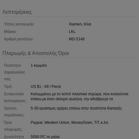
Λεπτομέρειες
Τόπος καταγωγής:
Xiamen, Κίνα
Μάρκα:
LKL
Αριθμό μοντέλου:
MD-5146
Πληρωμής & Αποστολής Όροι
Ποσότητα
1 κομμάτι
παραγγελίας
min:
Τιμή:
US $1 - 49 / Piece
Συσκευασία
Καλυμμένος με το λεπτό πλαστικό στρώμα, που κυλιούνται
επάνω με έναν σκληρό σωλήνα, την αδιάβροχα τα
λεπτομέρειες:
Χρόνος
5-30 εργάσιμες ημέρες επάνω στην ποσότητα διαταγής
παράδοσης:
Όροι
Paypal, Western Union, MoneyGram, T/T, κ.λπ.
πληρωμής:
Δυνατότητα
5000 PC το μήνα