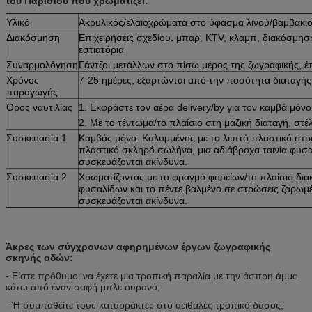
του Παρισιού που χρωματίζει:
Υλικό
Ακρυλικός/ελαιοχρώματα στο ύφασμα λινού/βαμβακι
Διακόσμηση
Επιχειρήσεις σχεδίου, μπαρ, KTV, κλαμπ, διακόσμηση
εστιατόρια
Συναρμολόγηση
Γάντζοι μετάλλων στο πίσω μέρος της ζωγραφικής, έτ
Χρόνος
7-25 ημέρες, εξαρτώνται από την ποσότητα διαταγής
παραγωγής
Όρος ναυτιλίας
1. Εκφράστε τον αέρα delivery/by για τον καμβά μόν
2. Με το τέντωμα/το πλαίσιο στη μαζική διαταγή, σ
Συσκευασία 1
Καμβάς μόνο: Καλυμμένος με το λεπτό πλαστικό στρ
πλαστικό σκληρό σωλήνα, μια αδιάβροχα ταινία φυσ
συσκευάζονται ακίνδυνα.
Συσκευασία 2
Χρωματίζοντας με το φραγμό φορείων/το πλαίσιο δια
φυσαλίδων και το πέντε βαλμένο σε στρώσεις ζαρωμ
συσκευάζονται ακίνδυνα.
Άκρες των σύγχρονων αφηρημένων έργων ζωγραφικής
σκηνής οδών:
- Είστε πρόθυμοι να έχετε μια τροπική παραλία με την άσπρη άμμο
κάτω από έναν σαφή μπλε ουρανό;
- Ή συμπαθείτε τους καταρράκτες στο αειθαλές τροπικό δάσος;