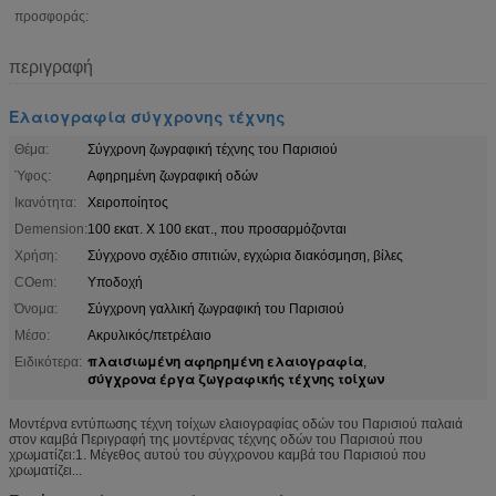
προσφοράς:
περιγραφή
Ελαιογραφία σύγχρονης τέχνης
Θέμα:
Σύγχρονη ζωγραφική τέχνης του Παρισιού
Ύφος:
Αφηρημένη ζωγραφική οδών
Ικανότητα:
Χειροποίητος
Demension:
100 εκατ. Χ 100 εκατ., που προσαρμόζονται
Χρήση:
Σύγχρονο σχέδιο σπιτιών, εγχώρια διακόσμηση, βίλες
COem:
Υποδοχή
Όνομα:
Σύγχρονη γαλλική ζωγραφική του Παρισιού
Μέσο:
Ακρυλικός/πετρέλαιο
πλαισιωμένη αφηρημένη ελαιογραφία
Ειδικότερα:
,
σύγχρονα έργα ζωγραφικής τέχνης τοίχων
Μοντέρνα εντύπωσης τέχνη τοίχων ελαιογραφίας οδών του Παρισιού παλαιά
στον καμβά Περιγραφή της μοντέρνας τέχνης οδών του Παρισιού που
χρωματίζει:1. Μέγεθος αυτού του σύγχρονου καμβά του Παρισιού που
χρωματίζει...