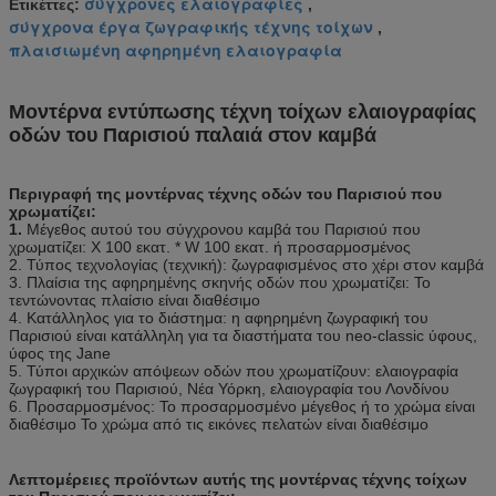
σύγχρονες ελαιογραφίες
Ετικέττες:
,
σύγχρονα έργα ζωγραφικής τέχνης τοίχων
,
πλαισιωμένη αφηρημένη ελαιογραφία
Μοντέρνα εντύπωσης τέχνη τοίχων ελαιογραφίας
οδών του Παρισιού παλαιά στον καμβά
Περιγραφή της μοντέρνας τέχνης οδών του Παρισιού που
χρωματίζει:
1.
Μέγεθος αυτού του σύγχρονου καμβά του Παρισιού
που
χρωματίζει
: Χ 100 εκατ. * W 100 εκατ. ή προσαρμοσμένος
2. Τύπος τεχνολογίας (τεχνική): ζωγραφισμένος στο χέρι στον καμβά
3. Πλαίσια της αφηρημένης σκηνής οδών
που χρωματίζει
: Το
τεντώνοντας πλαίσιο είναι διαθέσιμο
4. Κατάλληλος για το διάστημα: η αφηρημένη
ζωγραφική του
Παρισιού είναι κατάλληλη για τα διαστήματα του neo-classic ύφους,
ύφος της Jane
5. Τύποι αρχικών απόψεων οδών
που χρωματίζουν
:
ελαιογραφία
ζωγραφική του Παρισιού, Νέα Υόρκη, ελαιογραφία του Λονδίνου
6.
Προσαρμοσμένος: Το προσαρμοσμένο μέγεθος ή το χρώμα είναι
διαθέσιμο Το χρώμα από τις εικόνες πελατών είναι διαθέσιμο
Λεπτομέρειες προϊόντων αυτής της μοντέρνας τέχνης τοίχων