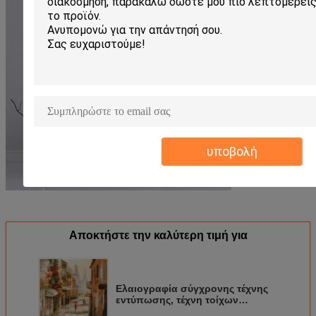
υποβολή
Αποκτήστε την καλύτερη τιμή για
Ελαιογραφία σύγχρονης τέχνης
εντύπωσης, τέχνη τοίχων
ελαιογραφίας οδών του Παρισιού