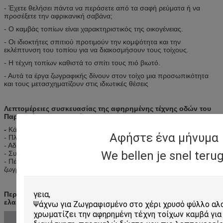
- Έχετε θελήσει πάντα να περάσετε από τα σαφή ρεύματα ή να
προσέξετε την αφρικανική σαβάνα;
- Ο καμβάς τοπίων είναι χαρακτηριστικός της οικογένειας.
- Οι ιδιοκτήτες σπιτιού προτιμούν την κομψότητα και την
εκλέπτυνση του τοπίου για να διακοσμήσουν τους τοίχους.
- Η τέχνη τοπίων καθιστά το σπίτι τους πιό βιωτό.
- Αυτά τα έργα ζωγραφικής δίνουν στον τοίχο μια προσωπικότητα
και τους μετασχηματίζουν στις ιδιωτικές θέσεις
Λεπτομέρειες συσκευασίας της αφηρημένης τέχνης οδών του
Παρισιού που χρωματίζει:
-
Κάθε ένας καλυμμένος με καραβόπανο από τη μεμονωμένη ταινία
Αφήστε ένα μήνυμα
- Πλαστικός άξονας και έπειτα ρόλος σωλήνων επάνω
- Αδιάβροχα πλαίσια ταινιών φυσαλίδων
We bellen je snel terug
- Συσκευασία χαρτονιού
- Πέντε στρώματα χαρτοκιβωτίων εξαγωγής για την τεντωμένη
ζωγραφική
Περισσότερη αναθεώρηση σκηνής της σύγχρονης γαλλικής
ελαιογραφίας σκηνής οδών: