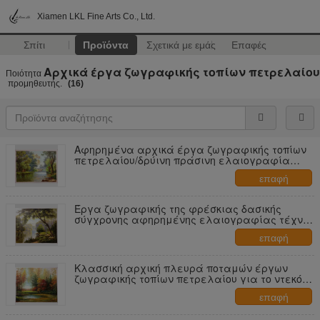
Xiamen LKL Fine Arts Co., Ltd.
Σπίτι
Προϊόντα
Σχετικά με εμάς
Επαφές
Αρχικά έργα ζωγραφικής τοπίων πετρελαίου
Ποιότητα
προμηθευτής.
(16)
Αφηρημένα αρχικά έργα ζωγραφικής τοπίων
πετρελαίου/δρύινη πράσινη ελαιογραφία
δέντρων στον καμβά
επαφή
Έργα ζωγραφικής της φρέσκιας δασικής
σύγχρονης αφηρημένης ελαιογραφίας τέχνης
τοίχων τοπίου τοπίων
επαφή
Κλασσική αρχική πλευρά ποταμών έργων
ζωγραφικής τοπίων πετρελαίου για το ντεκόρ
τοίχων
επαφή