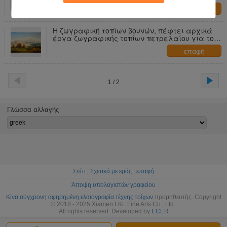
τοπίων δέντρων καρύδων στον καμβά
επαφή
Η ζωγραφική τοπίων βουνών, πέφτει αρχικά
έργα ζωγραφικής τοπίων πετρελαίου για το
εσωτερικό σχέδιο
επαφή
1 / 2
Γλώσσα αλλαγής
Σπίτι
|
Σχετικά με εμάς
|
επαφή
Άποψη υπολογιστών γραφείου
Κίνα σύγχρονη αφηρημένη ελαιογραφία τέχνης τοίχων
προμηθευτής. Copyright
© 2018 - 2025 Xiamen LKL Fine Arts Co., Ltd..
All rights reserved. Developed by
ECER