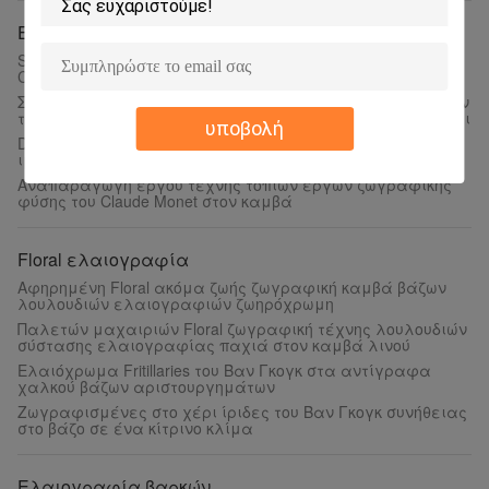
Ελαιογραφίες του Claude Monet
Seascape ανατολής αναπαραγωγής ελαιογραφιών του
Claude Monet Impressionism ελαιογραφίες
Σπίτια ελαιογραφιών του Claude Monet παλιών δασκάλων
του Κοινοβουλίου που χρωματίζει ζωγραφισμένα στο χέρι
υποβολή
Doges καμβά Reproductionon τέχνης έργων ζωγραφικής
ιμπρεσσιονιστών Renoir παλάτι Βενετία
Αναπαραγωγή έργου τέχνης τοπίων έργων ζωγραφικής
φύσης του Claude Monet στον καμβά
Floral ελαιογραφία
Αφηρημένη Floral ακόμα ζωής ζωγραφική καμβά βάζων
λουλουδιών ελαιογραφιών ζωηρόχρωμη
Παλετών μαχαιριών Floral ζωγραφική τέχνης λουλουδιών
σύστασης ελαιογραφίας παχιά στον καμβά λινού
Ελαιόχρωμα Fritillaries του Βαν Γκογκ στα αντίγραφα
χαλκού βάζων αριστουργημάτων
Ζωγραφισμένες στο χέρι ίριδες του Βαν Γκογκ συνήθειας
στο βάζο σε ένα κίτρινο κλίμα
Ελαιογραφία βαρκών