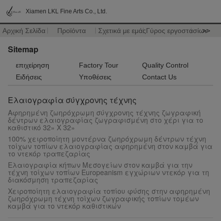
Xiamen LKL Fine Arts Co., Ltd.
Αρχική Σελίδα
Προϊόντα
Σχετικά με εμάς
Γύρος εργοστασίων
>>
Sitemap
επιχείρηση
Factory Tour
Quality Control
Ειδήσεις
Υποθέσεις
Contact Us
Ελαιογραφία σύγχρονης τέχνης
Αφηρημένη ζωηρόχρωμη σύγχρονης τέχνης ζωγραφική
δέντρων ελαιογραφίας ζωγραφισμένη στο χέρι για το
καθιστικό 32» Χ 32»
100% χειροποίητη μοντέρνα ζωηρόχρωμη δέντρων τέχνη
τοίχων τοπίων ελαιογραφίας αφηρημένη στον καμβά για
το ντεκόρ τραπεζαρίας
Ελαιογραφία κήπων Μεσογείων στον καμβά για την
τέχνη τοίχων τοπίων Europeanism εγχώριων ντεκόρ για τη
διακόσμηση τραπεζαρίας
Χειροποίητη ελαιογραφία τοπίου φύσης στην αφηρημένη
ζωηρόχρωμη τέχνη τοίχων ζωγραφικής τοπίων τομέων
καμβά για το ντεκόρ καθιστικών