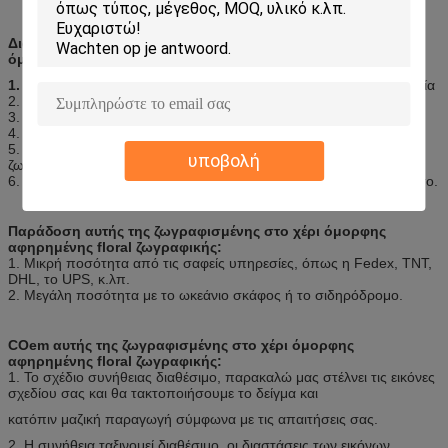
Διαδικασία συσκευασίας αυτής της ζωγραφισμένης στο χέρι
όμορφης αφηρημένης floral ζωγραφικής:
1.
Κάθε ένας καλυμμένος με καραβόπανο από τη μεμονωμένη ταινία
2. Πλαστικός άξονας και έπειτα ρόλος σωλήνων επάνω
3. Αδιάβροχα πλαίσια ταινιών φυσαλίδων
4. Συσκευασία χαρτονιού
5. Πέντε στρώματα χαρτοκιβωτίων εξαγωγής για την τεντωμένη
υποβολή
ζωγραφική
6. Έξω από ένα άλλο ξύλινο πλαίσιο διαθέσιμο εάν είναι απαραίτητο.
Παράδοση αυτής της ζωγραφισμένης στο χέρι όμορφης
αφηρημένης floral ζωγραφικής:
1. Μικρή ποσότητα από τις σαφείς υπηρεσίες, όπως η Fedex, TNT,
DHL, το UPS, κ.λπ.
2. Μεγάλη ποσότητα με το ωκεάνιο σκάφος ή το σιδηρόδρομο.
COem αυτής της ζωγραφισμένης στο χέρι όμορφης
αφηρημένης floral ζωγραφικής:
1. Το σχέδιο συνήθειας διαθέσιμο, παρακαλώ μας στέλνει τις εικόνες
σχεδίου σας και θα τακτοποιήσουμε το δείγμα και
κατόπιν μαζική παραγωγή σύμφωνα με τις απαιτήσεις σας.
2. Η συνήθεια ταξινομεί διαθέσιμο, οι διαστάσεις των εικόνων