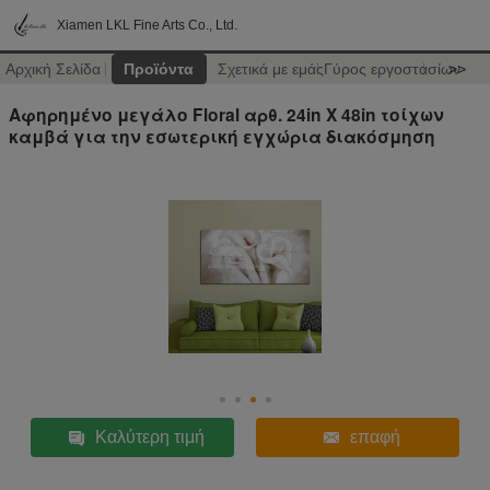
Xiamen LKL Fine Arts Co., Ltd.
Αρχική Σελίδα
Προϊόντα
Σχετικά με εμάς
Γύρος εργοστασίων
>>
Αφηρημένο μεγάλο Floral αρθ. 24in X 48in τοίχων
καμβά για την εσωτερική εγχώρια διακόσμηση
Καλύτερη τιμή
επαφή