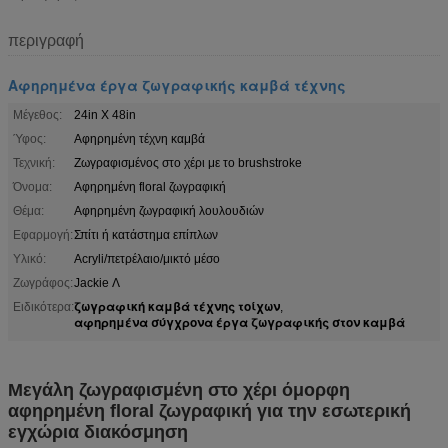
περιγραφή
Αφηρημένα έργα ζωγραφικής καμβά τέχνης
Μέγεθος:
24in X 48in
Ύφος:
Αφηρημένη τέχνη καμβά
Τεχνική:
Ζωγραφισμένος στο χέρι με το brushstroke
Όνομα:
Αφηρημένη floral ζωγραφική
Θέμα:
Αφηρημένη ζωγραφική λουλουδιών
Εφαρμογή:
Σπίτι ή κατάστημα επίπλων
Υλικό:
Acryli/πετρέλαιο/μικτό μέσο
Ζωγράφος:
Jackie Λ
ζωγραφική καμβά τέχνης τοίχων
Ειδικότερα:
,
αφηρημένα σύγχρονα έργα ζωγραφικής στον καμβά
Μεγάλη ζωγραφισμένη στο χέρι όμορφη
αφηρημένη floral ζωγραφική για την εσωτερική
εγχώρια διακόσμηση