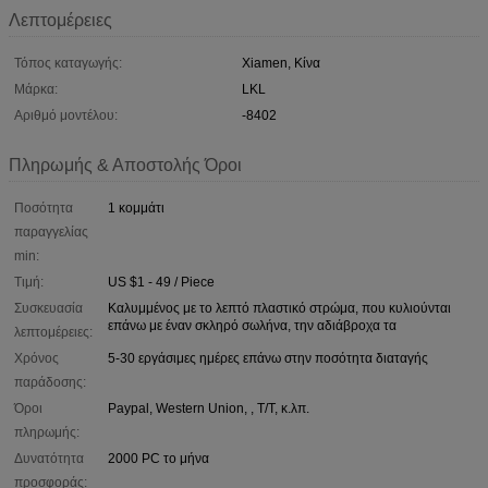
Λεπτομέρειες
Τόπος καταγωγής:
Xiamen, Κίνα
Μάρκα:
LKL
Αριθμό μοντέλου:
-8402
Πληρωμής & Αποστολής Όροι
Ποσότητα
1 κομμάτι
παραγγελίας
min:
Τιμή:
US $1 - 49 / Piece
Συσκευασία
Καλυμμένος με το λεπτό πλαστικό στρώμα, που κυλιούνται
επάνω με έναν σκληρό σωλήνα, την αδιάβροχα τα
λεπτομέρειες:
Χρόνος
5-30 εργάσιμες ημέρες επάνω στην ποσότητα διαταγής
παράδοσης:
Όροι
Paypal, Western Union, , T/T, κ.λπ.
πληρωμής:
Δυνατότητα
2000 PC το μήνα
προσφοράς: