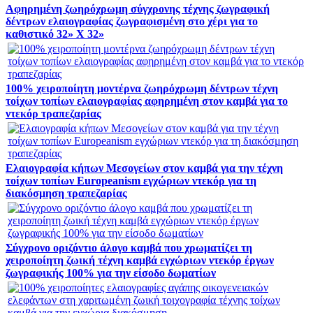
Αφηρημένη ζωηρόχρωμη σύγχρονης τέχνης ζωγραφική
δέντρων ελαιογραφίας ζωγραφισμένη στο χέρι για το
καθιστικό 32» Χ 32»
100% χειροποίητη μοντέρνα ζωηρόχρωμη δέντρων τέχνη
τοίχων τοπίων ελαιογραφίας αφηρημένη στον καμβά για το
ντεκόρ τραπεζαρίας
Ελαιογραφία κήπων Μεσογείων στον καμβά για την τέχνη
τοίχων τοπίων Europeanism εγχώριων ντεκόρ για τη
διακόσμηση τραπεζαρίας
Σύγχρονο οριζόντιο άλογο καμβά που χρωματίζει τη
χειροποίητη ζωική τέχνη καμβά εγχώριων ντεκόρ έργων
ζωγραφικής 100% για την είσοδο δωματίων