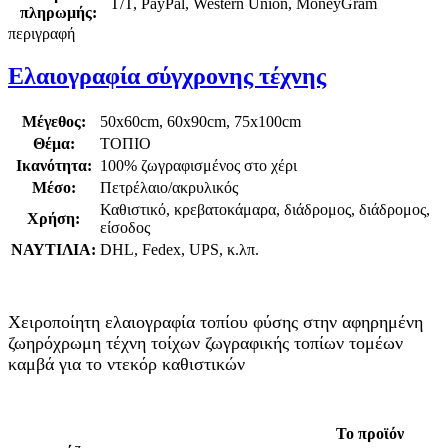
T/T, PayPal, Western Union, MoneyGram
πληρωμής:
περιγραφή
Ελαιογραφία σύγχρονης τέχνης
Μέγεθος:
50x60cm, 60x90cm, 75x100cm
Θέμα:
ΤΟΠΙΟ
Ικανότητα:
100% ζωγραφισμένος στο χέρι
Μέσο:
Πετρέλαιο/ακρυλικός
Καθιστικό, κρεβατοκάμαρα, διάδρομος, διάδρομος,
Χρήση:
είσοδος
ΝΑΥΤΙΛΙΑ:
DHL, Fedex, UPS, κ.λπ.
Χειροποίητη ελαιογραφία τοπίου φύσης στην αφηρημένη
ζωηρόχρωμη τέχνη τοίχων ζωγραφικής τοπίων τομέων
καμβά για το ντεκόρ καθιστικών
Το προϊόν