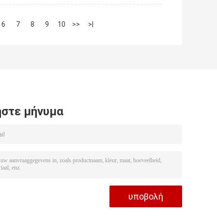
6
7
8
9
10
>>
>|
στε μήνυμα