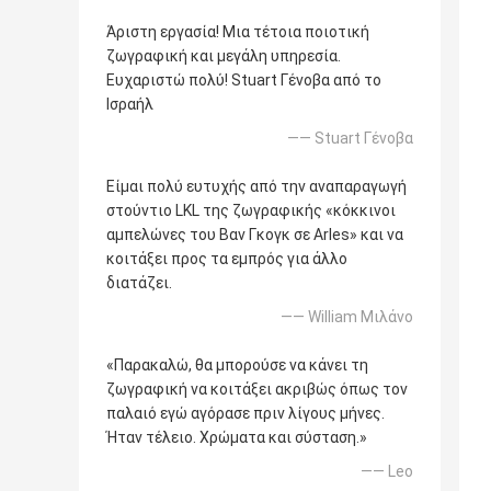
Άριστη εργασία! Μια τέτοια ποιοτική
ζωγραφική και μεγάλη υπηρεσία.
Ευχαριστώ πολύ! Stuart Γένοβα από το
Ισραήλ
—— Stuart Γένοβα
Είμαι πολύ ευτυχής από την αναπαραγωγή
στούντιο LKL της ζωγραφικής «κόκκινοι
αμπελώνες του Βαν Γκογκ σε Arles» και να
κοιτάξει προς τα εμπρός για άλλο
διατάζει.
—— William Μιλάνο
«Παρακαλώ, θα μπορούσε να κάνει τη
ζωγραφική να κοιτάξει ακριβώς όπως τον
παλαιό εγώ αγόρασε πριν λίγους μήνες.
Ήταν τέλειο. Χρώματα και σύσταση.»
—— Leo