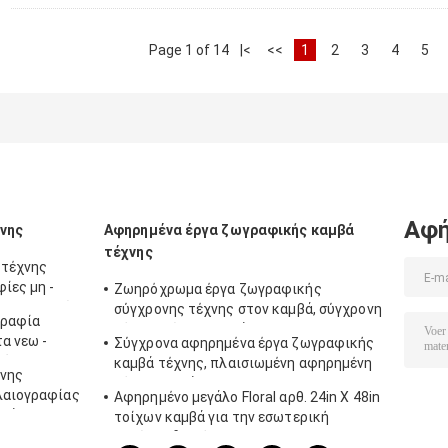
Page 1 of 14
|<
<<
1
2
3
4
5
Αφή
νης
Αφηρημένα έργα ζωγραφικής καμβά
τέχνης
 τέχνης
ίες μη -
Ζωηρόχρωμα έργα ζωγραφικής
μηση σπιτιών
σύγχρονης τέχνης στον καμβά, σύγχρονη
γραφία
τέχνη τοίχων καμβά
α νεω -
Σύγχρονα αφηρημένα έργα ζωγραφικής
ό ύφους
καμβά τέχνης, πλαισιωμένη αφηρημένη
χνης
τέχνη καμβά
λαιογραφίας
Αφηρημένο μεγάλο Floral αρθ. 24in X 48in
μβά
τοίχων καμβά για την εσωτερική
εγχώρια διακόσμηση