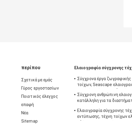
περίπου
Ελαιογραφία σύγχρονης τέχ
Σύγχρονα έργα ζωγραφικής
Σχετικά με εμάς
τοίχων, Seascape ελαιογραφ
Γύρος εργοστασίων
τοξική ουσία για τη διακόσ
Σύγχρονη ανθρώπινη ελαιο
Ποιοτικός έλεγχος
κατάλληλη για τα διαστήματ
επαφή
κλασικό εγχώριο εσωτερικ
Ελαιογραφία σύγχρονης τέ
Νέα
εντύπωσης, τέχνη τοίχων ε
Sitemap
οδών του Παρισιού στον κα