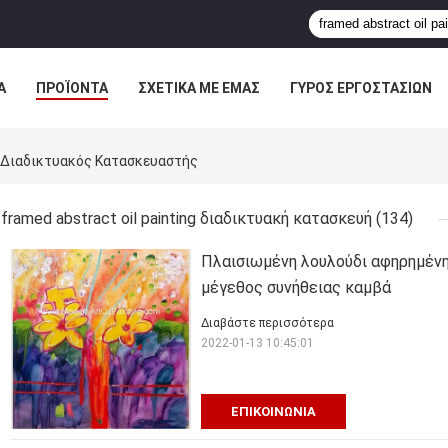
Α
ΠΡΟΪΌΝΤΑ
ΣΧΕΤΙΚΆ ΜΕ ΕΜΆΣ
ΓΎΡΟΣ ΕΡΓΟΣΤΑΣΊΩΝ
ΠΤΏΣΕΙΣ
ng Διαδικτυακός Κατασκευαστής
framed abstract oil painting διαδικτυακή κατασκευή
(134)
Πλαισιωμένη λουλούδι αφηρημένη
μέγεθος συνήθειας καμβά
Διαβάστε περισσότερα
2022-01-13 10:45:01
ΕΠΙΚΟΙΝΩΝΊΑ