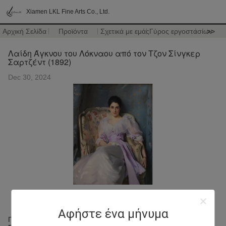
Xiamen LKL Fine Arts Co., Ltd.
Αρχική Σελίδα
Προϊόντα
Σχετικά με εμάς
Γύρος εργοστασίων
>>
Λαίδη Άγκνου του Λόκναου από τον Τζον Σίνγκερ
Σαρτζέντ (1892)
Dec 30, 2024
Αφήστε ένα μήνυμα
Πού να το δείτε: Εθνική Πινακοθήκη της Σκωτίας, Εδιμβούργο,