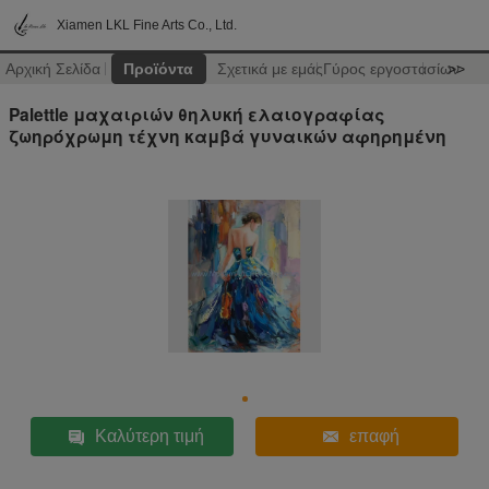
Xiamen LKL Fine Arts Co., Ltd.
Αρχική Σελίδα
Προϊόντα
Σχετικά με εμάς
Γύρος εργοστασίων
>>
Palettle μαχαιριών θηλυκή ελαιογραφίας
ζωηρόχρωμη τέχνη καμβά γυναικών αφηρημένη
Καλύτερη τιμή
επαφή