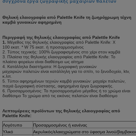
σύγχρονα έργα ζωγραφικής μαχαιριών παλετών
Θηλυκή ελαιογραφία από Palettle Knife τη ζωηρόχρωμη τέχνη
καμβά γυναικών αφηρημένη
Περιγραφή της θηλυκής ελαιογραφίας από Palettle Knife
1.
Μέγεθος της
θηλυκής ελαιογραφίας από Palettle Knife
: Χ
100 εκατ. * W 75 εκατ. ή προσαρμοσμένος
2. Τύπος τεχνικής: 100% ζωγραφισμένος στο χέρι στον καμβά
3. Πλαίσια της
θηλυκής ελαιογραφίας από Palettle Knife
: Το
πλαίσιο φορείων είναι διαθέσιμο ως αίτημα
4. Κατάλληλα διαστήματα:
Η ζωγραφική
γυναικών
μαχαιριών παλετών είναι κατάλληλη για το σπίτι, το ξενοδοχείο, ktv,
κ.λπ.
5. Τύποι
αφηρημένων τεχνών καμβά γυναικών
: μαχαίρι παλετών,
παχιά ζωγραφική σύστασης, αφηρημένα έργα ζωγραφικής.
6. Προσαρμοσμένος: Το προσαρμοσμένο μέγεθος ή το χρώμα είναι
διαθέσιμο Το χρώμα από τις εικόνες πελατών είναι διαθέσιμο
Λεπτομέρειες προϊόντων της θηλυκής ελαιογραφίας από
Palettle Knife:
Λογότυπο
Προσαρμοσμένος ή κανένας
Υλικό
Ακρυλικός/ελαιοχρώματα στο ύφασμα λινού/βαμβακι