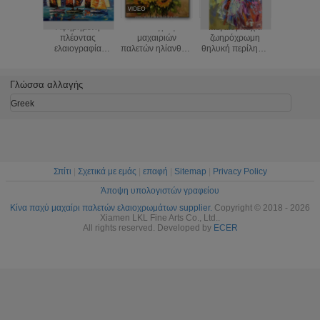
Αφηρημένη
Η ελαιογραφία
Μεγάλη παχιά
Αφηρη
πλέοντας
μαχαιριών
ζωηρόχρωμη
πλέον
ελαιογραφία
παλετών ηλίανθων
θηλυκή περίληψη
ελαιογρ
σκαφών από το
ανθίζει την τέχνη
καμβά γυναικών
σκαφών 
μαχαίρι παλετών/
τοίχων για την
ελαιογραφίας
μαχαίρι π
ζωγραφισμένη στο
κρεβατοκάμαρα
μαχαιριών
ζωγραφισμ
Γλώσσα αλλαγής
χέρι παχιά
παλετών
χέρι π
ελαιογραφία
πετρελαίου
ελαιογρ
Greek
Σπίτι
|
Σχετικά με εμάς
|
επαφή
|
Sitemap
|
Privacy Policy
Άποψη υπολογιστών γραφείου
Κίνα παχύ μαχαίρι παλετών ελαιοχρωμάτων supplier.
Copyright © 2018 - 2026
Xiamen LKL Fine Arts Co., Ltd..
All rights reserved. Developed by
ECER