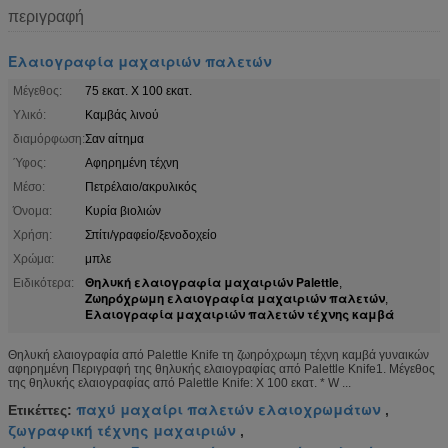
περιγραφή
Ελαιογραφία μαχαιριών παλετών
Μέγεθος:
75 εκατ. Χ 100 εκατ.
Υλικό:
Καμβάς λινού
διαμόρφωση:
Σαν αίτημα
Ύφος:
Αφηρημένη τέχνη
Μέσο:
Πετρέλαιο/ακρυλικός
Όνομα:
Κυρία βιολιών
Χρήση:
Σπίτι/γραφείο/ξενοδοχείο
Χρώμα:
μπλε
Θηλυκή ελαιογραφία μαχαιριών Palettle
Ειδικότερα:
,
Ζωηρόχρωμη ελαιογραφία μαχαιριών παλετών
,
Ελαιογραφία μαχαιριών παλετών τέχνης καμβά
Θηλυκή ελαιογραφία από Palettle Knife τη ζωηρόχρωμη τέχνη καμβά γυναικών
αφηρημένη Περιγραφή της θηλυκής ελαιογραφίας από Palettle Knife1. Μέγεθος
της θηλυκής ελαιογραφίας από Palettle Knife: Χ 100 εκατ. * W ...
παχύ μαχαίρι παλετών ελαιοχρωμάτων
Ετικέττες:
,
ζωγραφική τέχνης μαχαιριών
,