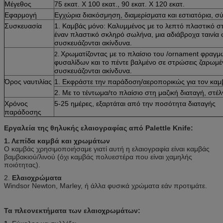
Μέγεθος
75 εκατ. Χ 100 εκατ., 90 εκατ. Χ 120 εκατ.
Εφαρμογή
Εγχώρια διακόσμηση, διαμερίσματα και εστιατόρια, σύ
Συσκευασία
1. Καμβάς μόνο: Καλυμμένος με το λεπτό πλαστικό σ
έναν πλαστικό σκληρό σωλήνα, μια αδιάβροχα ταινία
συσκευάζονται ακίνδυνα.
Χρωματίζοντας με το πλαίσιο του /ornament φραγμώ
2.
φυσαλίδων και το πέντε βαλμένο σε στρώσεις ζαρωμέ
συσκευάζονται ακίνδυνα.
Όρος ναυτιλίας
1. Εκφράστε την παράδοση/αεροπορικώς για τον καμ
2. Με το τέντωμα/το πλαίσιο στη μαζική διαταγή, στ
Χρόνος
5-25 ημέρες, εξαρτάται από την ποσότητα διαταγής
παράδοσης
Εργαλεία της θηλυκής ελαιογραφίας από Palettle Knife:
1. Λεπίδα καμβά και χρωμάτων
Ο καμβάς χρησιμοποιήσαμε γιατί αυτή η ελαιογραφία είναι καμβάς
βαμβακιού/λινού (όχι καμβάς πολυεστέρα που είναι χαμηλής
ποιότητας).
2.
Ελαιοχρώματα
Windsor Newton, Marley, ή άλλα φυσικά χρώματα εάν προτιμάτε.
Τα πλεονεκτήματα των ελαιοχρωμάτων: