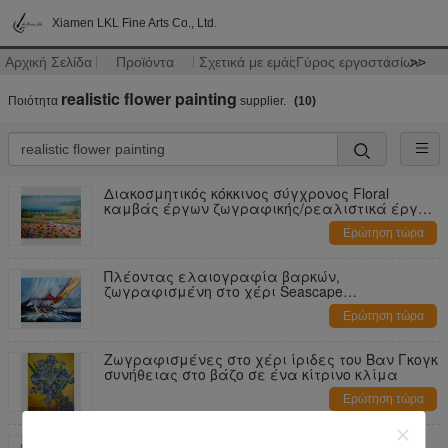
Xiamen LKL Fine Arts Co., Ltd.
Αρχική Σελίδα
Προϊόντα
Σχετικά με εμάς
Γύρος εργοστασίων
>>
realistic flower painting
Ποιότητα
supplier.
(10)
Διακοσμητικός κόκκινος σύγχρονος Floral
καμβάς έργων ζωγραφικής/ρεαλιστικά έργα
ζωγραφικής τοπίων λουλουδιών
Ερώτηση τώρα
Πλέοντας ελαιογραφία βαρκών,
ζωγραφισμένη στο χέρι Seascape
ελαιογραφία για το ντεκόρ τοίχων
Ερώτηση τώρα
Ζωγραφισμένες στο χέρι ίριδες του Βαν Γκογκ
συνήθειας στο βάζο σε ένα κίτρινο κλίμα
Ερώτηση τώρα
Κόκκινες ελαιογραφίες Μεσογείων